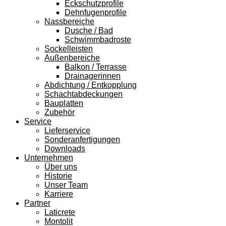
Eckschutzprofile
Dehnfugenprofile
Nassbereiche
Dusche / Bad
Schwimmbadroste
Sockelleisten
Außenbereiche
Balkon / Terrasse
Drainagerinnen
Abdichtung / Entkopplung
Schachtabdeckungen
Bauplatten
Zubehör
Service
Lieferservice
Sonderanfertigungen
Downloads
Unternehmen
Über uns
Historie
Unser Team
Karriere
Partner
Laticrete
Montolit