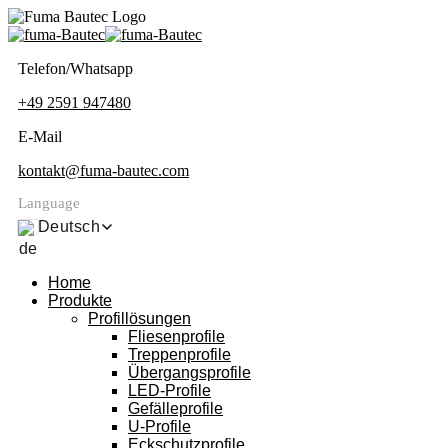
Telefon/Whatsapp
+49 2591 947480
E-Mail
kontakt@fuma-bautec.com
Language
Deutsch
Home
Produkte
Profillösungen
Fliesenprofile
Treppenprofile
Übergangsprofile
LED-Profile
Gefälleprofile
U-Profile
Eckschutzprofile