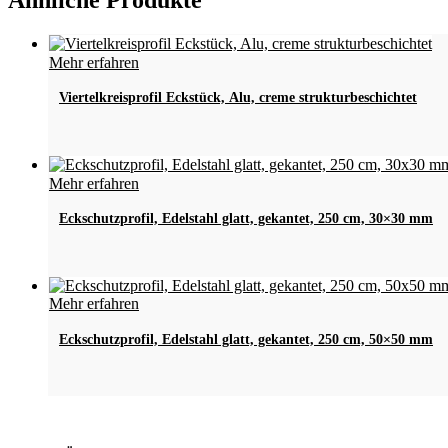
Ähnliche Produkte
Dieses
Mehr erfahren
Produkt
weist
Viertelkreisprofil Eckstück, Alu, creme strukturbeschichtet
mehrere
Varianten
auf.
Die
Mehr erfahren
Optionen
können
Eckschutzprofil, Edelstahl glatt, gekantet, 250 cm, 30×30 mm
auf
der
Produktseite
gewählt
werden
Mehr erfahren
Eckschutzprofil, Edelstahl glatt, gekantet, 250 cm, 50×50 mm