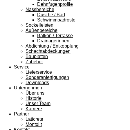
Dehnfugenprofile
Nassbereiche
Dusche / Bad
Schwimmbadroste
Sockelleisten
Außenbereiche
Balkon / Terrasse
Drainagerinnen
Abdichtung / Entkopplung
Schachtabdeckungen
Bauplatten
Zubehör
Service
Lieferservice
Sonderanfertigungen
Downloads
Unternehmen
Über uns
Historie
Unser Team
Karriere
Partner
Laticrete
Montolit
Kontakt