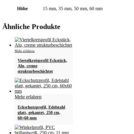
Höhe
15 mm, 35 mm, 50 mm, 60 mm
Ähnliche Produkte
Dieses
Mehr erfahren
Produkt
Viertelkreisprofil Eckstück,
weist
Alu, creme
mehrere
strukturbeschichtet
Varianten
auf.
Die
Optionen
können
Mehr erfahren
auf
der
Eckschutzprofil, Edelstahl
Produktseite
glatt, gekantet, 250 cm,
gewählt
60×60 mm
werden