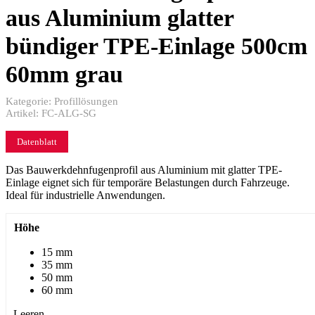
aus Aluminium glatter
bündiger TPE-Einlage 500cm
60mm grau
Kategorie:
Profillösungen
Artikel:
FC-ALG-SG
Datenblatt
Das Bauwerkdehnfugenprofil aus Aluminium mit glatter TPE-
Einlage eignet sich für temporäre Belastungen durch Fahrzeuge.
Ideal für industrielle Anwendungen.
Höhe
15 mm
35 mm
50 mm
60 mm
Leeren