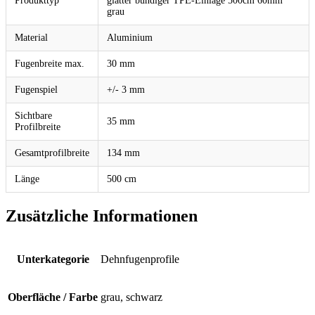
Produkttyp
glatter bündiger TPE-Einlage 500cm 60mm
grau
Material
Aluminium
Fugenbreite max.
30 mm
Fugenspiel
+/- 3 mm
Sichtbare
35 mm
Profilbreite
Gesamtprofilbreite
134 mm
Länge
500 cm
Zusätzliche Informationen
Unterkategorie
Dehnfugenprofile
Oberfläche / Farbe
grau, schwarz