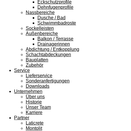
Eckschutzprofile
Dehnfugenprofile
Nassbereiche
Dusche / Bad
Schwimmbadroste
Sockelleisten
Außenbereiche
Balkon / Terrasse
Drainagerinnen
Abdichtung / Entkopplung
Schachtabdeckungen
Bauplatten
Zubehör
Service
Lieferservice
Sonderanfertigungen
Downloads
Unternehmen
Über uns
Historie
Unser Team
Karriere
Partner
Laticrete
Montolit