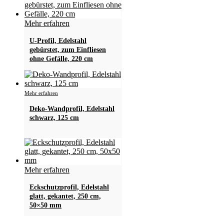
Mehr erfahren
U-Profil, Edelstahl
gebürstet, zum Einfliesen
ohne Gefälle, 220 cm
Dieses
Mehr erfahren
Produkt
Deko-Wandprofil, Edelstahl
weist
schwarz, 125 cm
mehrere
Varianten
auf.
Die
Optionen
können
Mehr erfahren
auf
der
Eckschutzprofil, Edelstahl
Produktseite
glatt, gekantet, 250 cm,
gewählt
50×50 mm
werden