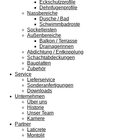
Eckschutzprofile
Dehnfugenprofile
Nassbereiche
Dusche / Bad
Schwimmbadroste
Sockelleisten
Außenbereiche
Balkon / Terrasse
Drainagerinnen
Abdichtung / Entkopplung
Schachtabdeckungen
Bauplatten
Zubehör
Service
Lieferservice
Sonderanfertigungen
Downloads
Unternehmen
Über uns
Historie
Unser Team
Karriere
Partner
Laticrete
Montolit