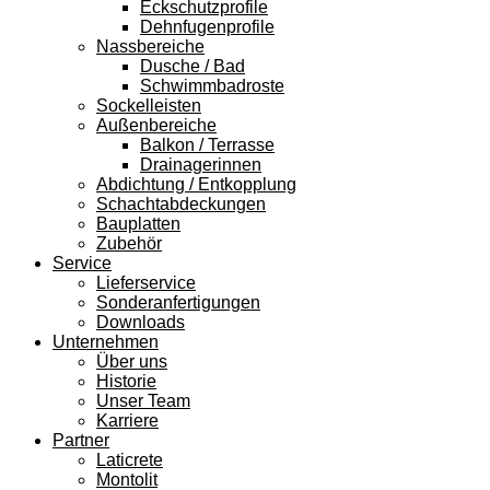
Eckschutzprofile
Dehnfugenprofile
Nassbereiche
Dusche / Bad
Schwimmbadroste
Sockelleisten
Außenbereiche
Balkon / Terrasse
Drainagerinnen
Abdichtung / Entkopplung
Schachtabdeckungen
Bauplatten
Zubehör
Service
Lieferservice
Sonderanfertigungen
Downloads
Unternehmen
Über uns
Historie
Unser Team
Karriere
Partner
Laticrete
Montolit