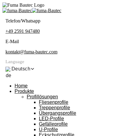
Telefon/Whatsapp
+49 2591 947480
E-Mail
kontakt@fuma-bautec.com
Language
Deutsch
Home
Produkte
Profillösungen
Fliesenprofile
Treppenprofile
Übergangsprofile
LED-Profile
Gefälleprofile
U-Profile
Eckschutzprofile