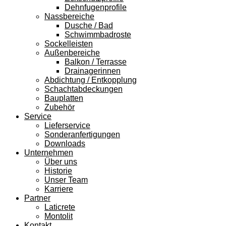
Dehnfugenprofile
Nassbereiche
Dusche / Bad
Schwimmbadroste
Sockelleisten
Außenbereiche
Balkon / Terrasse
Drainagerinnen
Abdichtung / Entkopplung
Schachtabdeckungen
Bauplatten
Zubehör
Service
Lieferservice
Sonderanfertigungen
Downloads
Unternehmen
Über uns
Historie
Unser Team
Karriere
Partner
Laticrete
Montolit
Kontakt