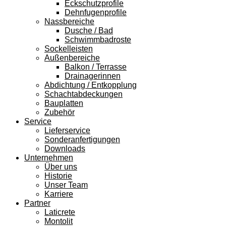
Eckschutzprofile
Dehnfugenprofile
Nassbereiche
Dusche / Bad
Schwimmbadroste
Sockelleisten
Außenbereiche
Balkon / Terrasse
Drainagerinnen
Abdichtung / Entkopplung
Schachtabdeckungen
Bauplatten
Zubehör
Service
Lieferservice
Sonderanfertigungen
Downloads
Unternehmen
Über uns
Historie
Unser Team
Karriere
Partner
Laticrete
Montolit