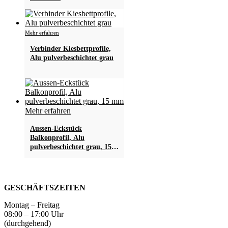
Dieses
Mehr erfahren
Produkt
Verbinder Kiesbettprofile,
weist
Alu pulverbeschichtet grau
mehrere
Varianten
auf.
Die
Optionen
können
Mehr erfahren
auf
der
Aussen-Eckstück
Produktseite
Balkonprofil, Alu
gewählt
pulverbeschichtet grau, 15
werden
mm
GESCHÄFTSZEITEN
Montag – Freitag
08:00 – 17:00 Uhr
(durchgehend)