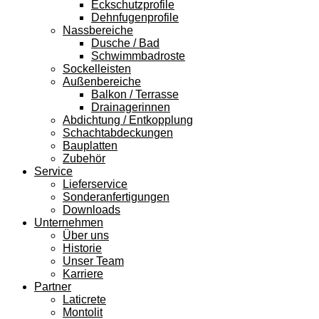
Eckschutzprofile
Dehnfugenprofile
Nassbereiche
Dusche / Bad
Schwimmbadroste
Sockelleisten
Außenbereiche
Balkon / Terrasse
Drainagerinnen
Abdichtung / Entkopplung
Schachtabdeckungen
Bauplatten
Zubehör
Service
Lieferservice
Sonderanfertigungen
Downloads
Unternehmen
Über uns
Historie
Unser Team
Karriere
Partner
Laticrete
Montolit