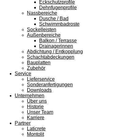
Eckschutzprofile
Dehnfugenprofile
Nassbereiche
Dusche / Bad
Schwimmbadroste
Sockelleisten
Außenbereiche
Balkon / Terrasse
Drainagerinnen
Abdichtung / Entkopplung
Schachtabdeckungen
Bauplatten
Zubehör
Service
Lieferservice
Sonderanfertigungen
Downloads
Unternehmen
Über uns
Historie
Unser Team
Karriere
Partner
Laticrete
Montolit