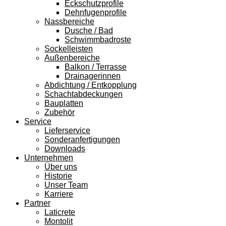
Eckschutzprofile
Dehnfugenprofile
Nassbereiche
Dusche / Bad
Schwimmbadroste
Sockelleisten
Außenbereiche
Balkon / Terrasse
Drainagerinnen
Abdichtung / Entkopplung
Schachtabdeckungen
Bauplatten
Zubehör
Service
Lieferservice
Sonderanfertigungen
Downloads
Unternehmen
Über uns
Historie
Unser Team
Karriere
Partner
Laticrete
Montolit