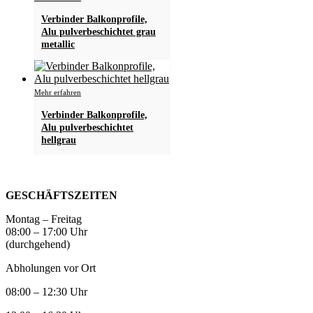
Produkt
Verbinder Balkonprofile,
weist
Alu pulverbeschichtet grau
mehrere
metallic
Varianten
auf.
Die
Optionen
Dieses
Mehr erfahren
können
Produkt
auf
Verbinder Balkonprofile,
weist
der
Alu pulverbeschichtet
mehrere
Produktseite
hellgrau
Varianten
gewählt
auf.
werden
Die
Optionen
können
GESCHÄFTSZEITEN
auf
der
Montag – Freitag
Produktseite
08:00 – 17:00 Uhr
gewählt
(durchgehend)
werden
Abholungen vor Ort
08:00 – 12:30 Uhr