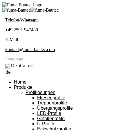
Telefon/Whatsapp
+49 2591 947480
E-Mail
kontakt@fuma-bautec.com
Language
Deutsch
Home
Produkte
Profillösungen
Fliesenprofile
Treppenprofile
Übergangsprofile
LED-Profile
Gefälleprofile
U-Profile
Eckschutzprofile