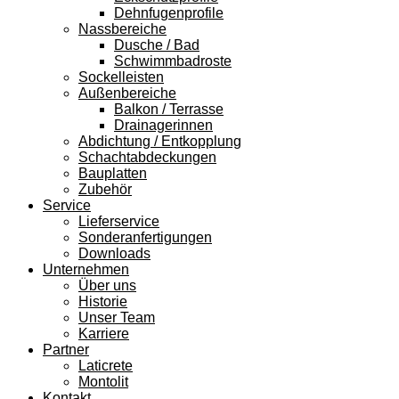
Dehnfugenprofile
Nassbereiche
Dusche / Bad
Schwimmbadroste
Sockelleisten
Außenbereiche
Balkon / Terrasse
Drainagerinnen
Abdichtung / Entkopplung
Schachtabdeckungen
Bauplatten
Zubehör
Service
Lieferservice
Sonderanfertigungen
Downloads
Unternehmen
Über uns
Historie
Unser Team
Karriere
Partner
Laticrete
Montolit
Kontakt