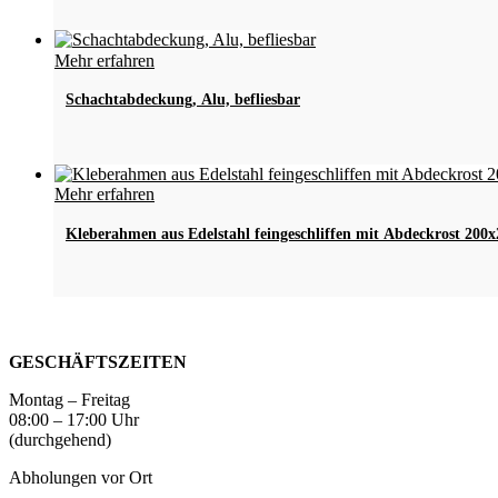
Varianten
auf.
Die
Dieses
Mehr erfahren
Optionen
Produkt
können
weist
Schachtabdeckung, Alu, befliesbar
auf
mehrere
der
Varianten
Produktseite
auf.
gewählt
Die
werden
Dieses
Mehr erfahren
Optionen
Produkt
können
weist
Kleberahmen aus Edelstahl feingeschliffen mit Abdeckrost 2
auf
mehrere
der
Varianten
Produktseite
auf.
gewählt
Die
werden
Optionen
können
GESCHÄFTSZEITEN
auf
der
Montag – Freitag
Produktseite
08:00 – 17:00 Uhr
gewählt
(durchgehend)
werden
Abholungen vor Ort