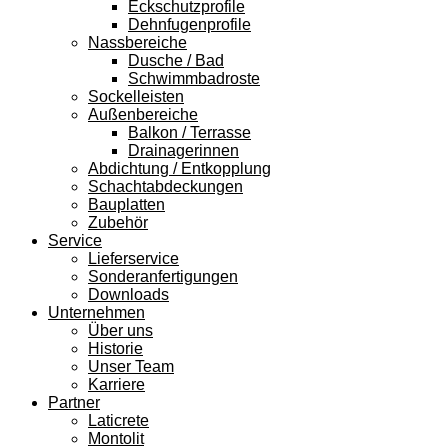
Eckschutzprofile
Dehnfugenprofile
Nassbereiche
Dusche / Bad
Schwimmbadroste
Sockelleisten
Außenbereiche
Balkon / Terrasse
Drainagerinnen
Abdichtung / Entkopplung
Schachtabdeckungen
Bauplatten
Zubehör
Service
Lieferservice
Sonderanfertigungen
Downloads
Unternehmen
Über uns
Historie
Unser Team
Karriere
Partner
Laticrete
Montolit