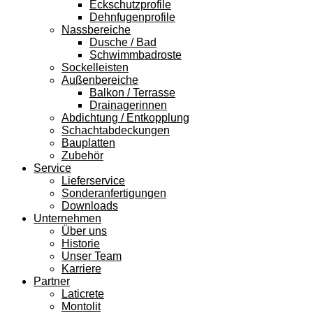
Eckschutzprofile
Dehnfugenprofile
Nassbereiche
Dusche / Bad
Schwimmbadroste
Sockelleisten
Außenbereiche
Balkon / Terrasse
Drainagerinnen
Abdichtung / Entkopplung
Schachtabdeckungen
Bauplatten
Zubehör
Service
Lieferservice
Sonderanfertigungen
Downloads
Unternehmen
Über uns
Historie
Unser Team
Karriere
Partner
Laticrete
Montolit