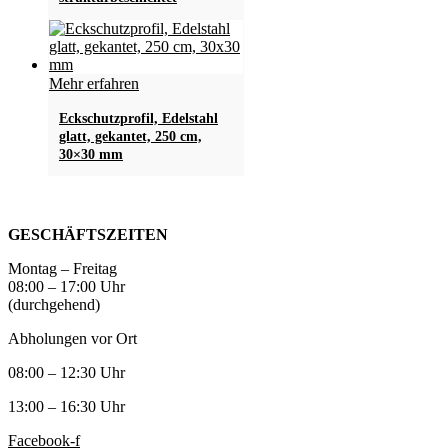
auf.
Die
Optionen
können
Mehr erfahren
auf
der
Eckschutzprofil, Edelstahl
Produktseite
glatt, gekantet, 250 cm,
gewählt
30×30 mm
werden
GESCHÄFTSZEITEN
Montag – Freitag
08:00 – 17:00 Uhr
(durchgehend)
Abholungen vor Ort
08:00 – 12:30 Uhr
13:00 – 16:30 Uhr
Facebook-f