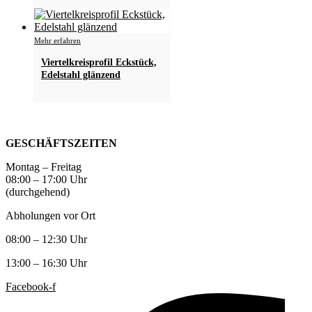
Dieses
Mehr erfahren
Produkt
Viertelkreisprofil Eckstück,
weist
Edelstahl glänzend
mehrere
Varianten
auf.
Die
Optionen
können
GESCHÄFTSZEITEN
auf
der
Montag – Freitag
Produktseite
08:00 – 17:00 Uhr
gewählt
(durchgehend)
werden
Abholungen vor Ort
08:00 – 12:30 Uhr
13:00 – 16:30 Uhr
Facebook-f