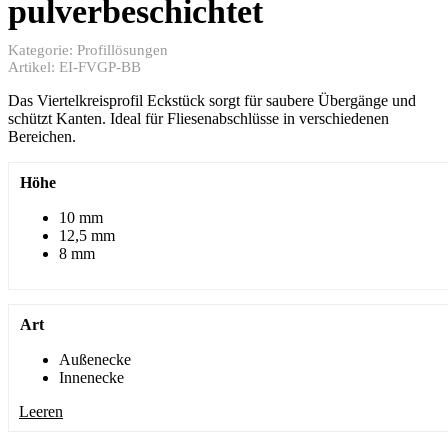
pulverbeschichtet
Kategorie:
Profillösungen
Artikel:
EI-FVGP-BB
Das Viertelkreisprofil Eckstück sorgt für saubere Übergänge und
schützt Kanten. Ideal für Fliesenabschlüsse in verschiedenen
Bereichen.
Höhe
10 mm
12,5 mm
8 mm
Art
Außenecke
Innenecke
Leeren