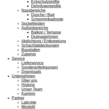
Eckschutzprofile
Dehnfugenprofile
Nassbereiche
Dusche / Bad
Schwimmbadroste
Sockelleisten
Außenbereiche
Balkon / Terrasse
Drainagerinnen
Abdichtung / Entkopplung
Schachtabdeckungen
Bauplatten
Zubehör
Service
Lieferservice
Sonderanfertigungen
Downloads
Unternehmen
Über uns
Historie
Unser Team
Karriere
Partner
Laticrete
Montolit