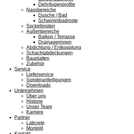
Dehnfugenprofile
Nassbereiche
Dusche / Bad
Schwimmbadroste
Sockelleisten
Außenbereiche
Balkon / Terrasse
Drainagerinnen
Abdichtung / Entkopplung
Schachtabdeckungen
Bauplatten
Zubehör
Service
Lieferservice
Sonderanfertigungen
Downloads
Unternehmen
Über uns
Historie
Unser Team
Karriere
Partner
Laticrete
Montolit
Kontakt