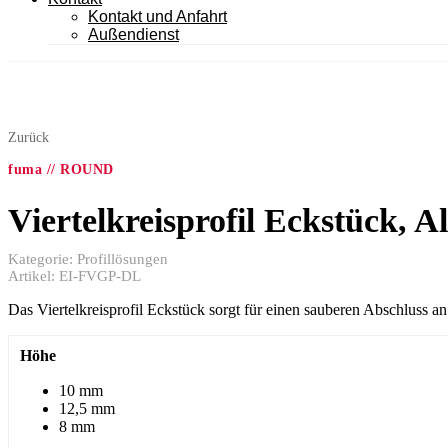
Kontakt und Anfahrt
Außendienst
Zurück
fuma // ROUND
Viertelkreisprofil Eckstück, A
Kategorie:
Profillösungen
Artikel:
EI-FVGP-DL
Das Viertelkreisprofil Eckstück sorgt für einen sauberen Abschluss
Höhe
10 mm
12,5 mm
8 mm