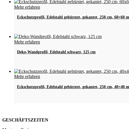
Mehr erfahren
Eckschutzprofil, Edelstahl gebürstet, gekantet, 250 cm, 60×60
Dieses
Mehr erfahren
Produkt
weist
Deko-Wandprofil, Edelstahl schwarz, 125 cm
mehrere
Varianten
auf.
Die
Mehr erfahren
Optionen
können
Eckschutzprofil, Edelstahl gebürstet, gekantet, 250 cm, 40×40
auf
der
Produktseite
gewählt
werden
GESCHÄFTSZEITEN