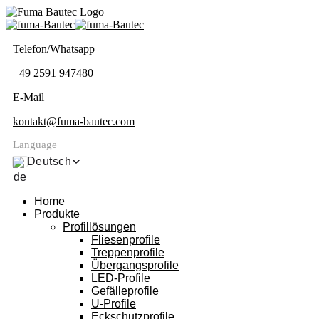
Telefon/Whatsapp
+49 2591 947480
E-Mail
kontakt@fuma-bautec.com
Language
Deutsch
Home
Produkte
Profillösungen
Fliesenprofile
Treppenprofile
Übergangsprofile
LED-Profile
Gefälleprofile
U-Profile
Eckschutzprofile