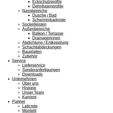
Eckschutzprofile
Dehnfugenprofile
Nassbereiche
Dusche / Bad
Schwimmbadroste
Sockelleisten
Außenbereiche
Balkon / Terrasse
Drainagerinnen
Abdichtung / Entkopplung
Schachtabdeckungen
Bauplatten
Zubehör
Service
Lieferservice
Sonderanfertigungen
Downloads
Unternehmen
Über uns
Historie
Unser Team
Karriere
Partner
Laticrete
Montolit