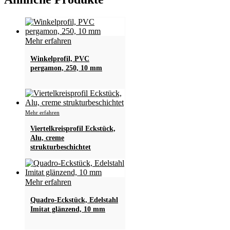
Mehr erfahren
Winkelprofil, PVC
pergamon, 250, 10 mm
Dieses
Mehr erfahren
Produkt
Viertelkreisprofil Eckstück,
weist
Alu, creme
mehrere
strukturbeschichtet
Varianten
auf.
Die
Optionen
Mehr erfahren
können
auf
Quadro-Eckstück, Edelstahl
der
Imitat glänzend, 10 mm
Produktseite
gewählt