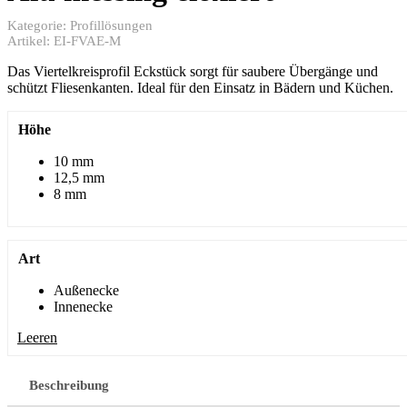
Kategorie:
Profillösungen
Artikel:
EI-FVAE-M
Das Viertelkreisprofil Eckstück sorgt für saubere Übergänge und
schützt Fliesenkanten. Ideal für den Einsatz in Bädern und Küchen.
Höhe
10 mm
12,5 mm
8 mm
Art
Außenecke
Innenecke
Leeren
Beschreibung