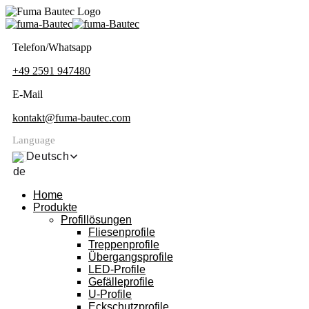
Telefon/Whatsapp
+49 2591 947480
E-Mail
kontakt@fuma-bautec.com
Language
Deutsch
Home
Produkte
Profillösungen
Fliesenprofile
Treppenprofile
Übergangsprofile
LED-Profile
Gefälleprofile
U-Profile
Eckschutzprofile