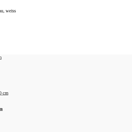
au, weiss
cm