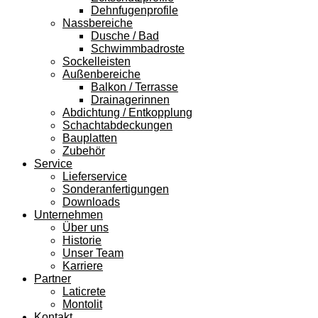
Dehnfugenprofile
Nassbereiche
Dusche / Bad
Schwimmbadroste
Sockelleisten
Außenbereiche
Balkon / Terrasse
Drainagerinnen
Abdichtung / Entkopplung
Schachtabdeckungen
Bauplatten
Zubehör
Service
Lieferservice
Sonderanfertigungen
Downloads
Unternehmen
Über uns
Historie
Unser Team
Karriere
Partner
Laticrete
Montolit
Kontakt