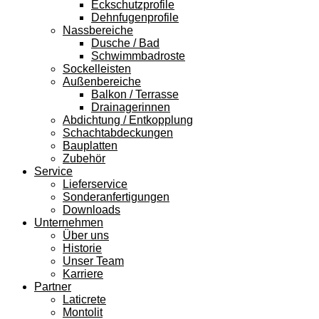
Eckschutzprofile
Dehnfugenprofile
Nassbereiche
Dusche / Bad
Schwimmbadroste
Sockelleisten
Außenbereiche
Balkon / Terrasse
Drainagerinnen
Abdichtung / Entkopplung
Schachtabdeckungen
Bauplatten
Zubehör
Service
Lieferservice
Sonderanfertigungen
Downloads
Unternehmen
Über uns
Historie
Unser Team
Karriere
Partner
Laticrete
Montolit