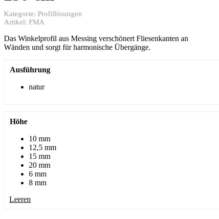
Kategorie:
Profillösungen
Artikel:
FMA
Das Winkelprofil aus Messing verschönert Fliesenkanten an
Wänden und sorgt für harmonische Übergänge.
Ausführung
natur
Höhe
10 mm
12,5 mm
15 mm
20 mm
6 mm
8 mm
Leeren