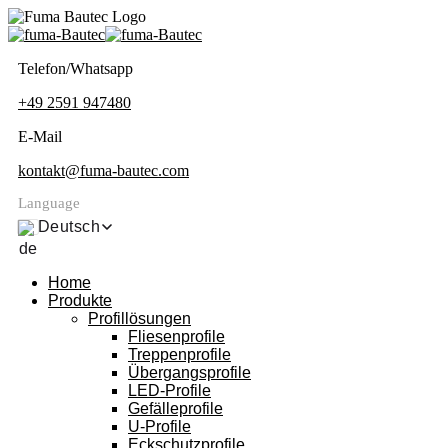
Telefon/Whatsapp
+49 2591 947480
E-Mail
kontakt@fuma-bautec.com
Language
Deutsch
Home
Produkte
Profillösungen
Fliesenprofile
Treppenprofile
Übergangsprofile
LED-Profile
Gefälleprofile
U-Profile
Eckschutzprofile