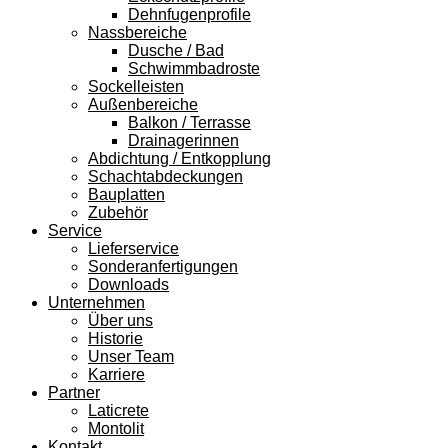
Dehnfugenprofile
Nassbereiche
Dusche / Bad
Schwimmbadroste
Sockelleisten
Außenbereiche
Balkon / Terrasse
Drainagerinnen
Abdichtung / Entkopplung
Schachtabdeckungen
Bauplatten
Zubehör
Service
Lieferservice
Sonderanfertigungen
Downloads
Unternehmen
Über uns
Historie
Unser Team
Karriere
Partner
Laticrete
Montolit
Kontakt