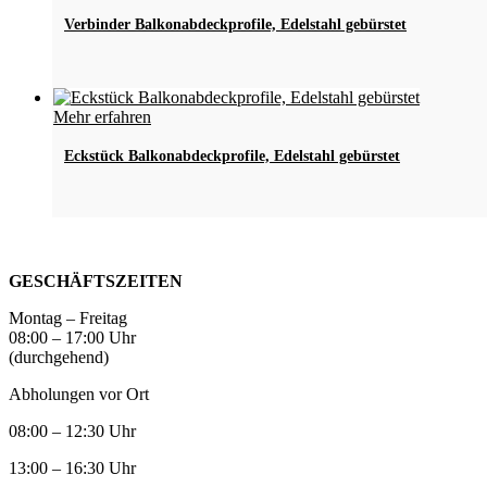
Produkt
weist
Verbinder Balkonabdeckprofile, Edelstahl gebürstet
mehrere
Varianten
auf.
Die
Dieses
Mehr erfahren
Optionen
Produkt
können
weist
Eckstück Balkonabdeckprofile, Edelstahl gebürstet
auf
mehrere
der
Varianten
Produktseite
auf.
gewählt
Die
werden
Optionen
können
GESCHÄFTSZEITEN
auf
der
Montag – Freitag
Produktseite
08:00 – 17:00 Uhr
gewählt
(durchgehend)
werden
Abholungen vor Ort
08:00 – 12:30 Uhr
13:00 – 16:30 Uhr