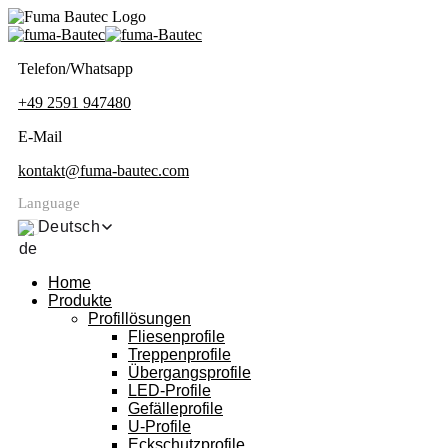
Telefon/Whatsapp
+49 2591 947480
E-Mail
kontakt@fuma-bautec.com
Language
Deutsch
Home
Produkte
Profillösungen
Fliesenprofile
Treppenprofile
Übergangsprofile
LED-Profile
Gefälleprofile
U-Profile
Eckschutzprofile