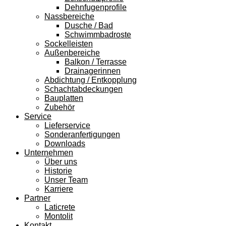
Dehnfugenprofile
Nassbereiche
Dusche / Bad
Schwimmbadroste
Sockelleisten
Außenbereiche
Balkon / Terrasse
Drainagerinnen
Abdichtung / Entkopplung
Schachtabdeckungen
Bauplatten
Zubehör
Service
Lieferservice
Sonderanfertigungen
Downloads
Unternehmen
Über uns
Historie
Unser Team
Karriere
Partner
Laticrete
Montolit
Kontakt