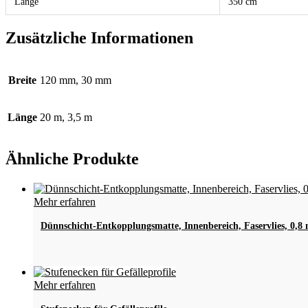
Länge
350 cm
Zusätzliche Informationen
Breite
120 mm, 30 mm
Länge
20 m, 3,5 m
Ähnliche Produkte
Mehr erfahren
Dünnschicht-Entkopplungsmatte, Innenbereich, Faservlies, 0,8
Dieses
Mehr erfahren
Produkt