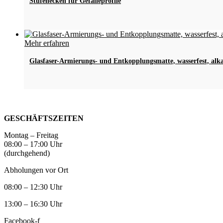
weist
Stufenecken für Gefälleprofile
mehrere
Varianten
auf.
Die
Mehr erfahren
Optionen
können
Glasfaser-Armierungs- und Entkopplungsmatte, wasserfest, alkal
auf
der
Produktseite
gewählt
werden
GESCHÄFTSZEITEN
Montag – Freitag
08:00 – 17:00 Uhr
(durchgehend)
Abholungen vor Ort
08:00 – 12:30 Uhr
13:00 – 16:30 Uhr
Facebook-f