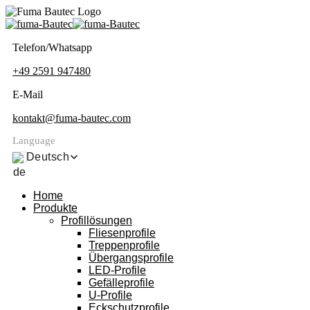
Telefon/Whatsapp
+49 2591 947480
E-Mail
kontakt@fuma-bautec.com
Language
Deutsch
Home
Produkte
Profillösungen
Fliesenprofile
Treppenprofile
Übergangsprofile
LED-Profile
Gefälleprofile
U-Profile
Eckschutzprofile