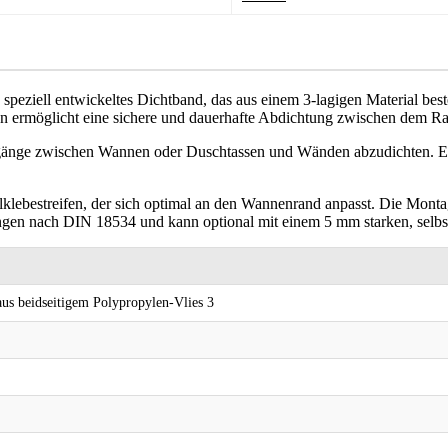
peziell entwickeltes Dichtband, das aus einem 3-lagigen Material beste
ktion ermöglicht eine sichere und dauerhafte Abdichtung zwischen de
gänge zwischen Wannen oder Duschtassen und Wänden abzudichten. Es 
lebestreifen, der sich optimal an den Wannenrand anpasst. Die Montage
ungen nach DIN 18534 und kann optional mit einem 5 mm starken, selbst
us beidseitigem Polypropylen-Vlies 3