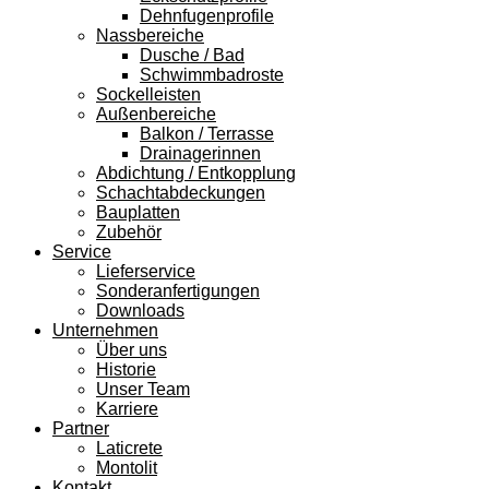
Dehnfugenprofile
Nassbereiche
Dusche / Bad
Schwimmbadroste
Sockelleisten
Außenbereiche
Balkon / Terrasse
Drainagerinnen
Abdichtung / Entkopplung
Schachtabdeckungen
Bauplatten
Zubehör
Service
Lieferservice
Sonderanfertigungen
Downloads
Unternehmen
Über uns
Historie
Unser Team
Karriere
Partner
Laticrete
Montolit
Kontakt