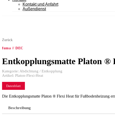
Kontakt und Anfahrt
Außendienst
Zurück
fuma // DEC
Entkopplungsmatte Platon ® 
Kategorie:
Abdichtung / Entkopplung
Artikel:
Platon-Flexi-Heat
Datenblatt
Die Entkopplungsmatte Platon ® Flexi Heat für Fußbodenheizung ermö
Beschreibung