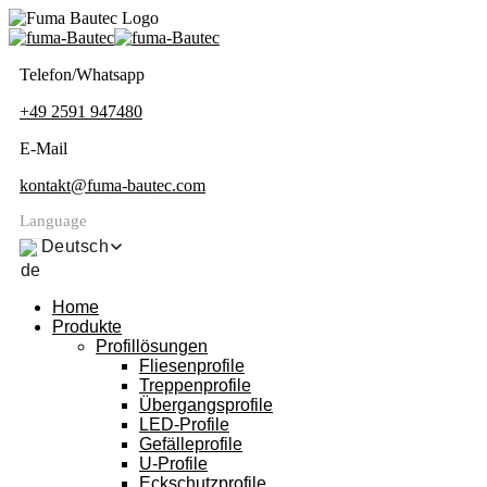
Telefon/Whatsapp
+49 2591 947480
E-Mail
kontakt@fuma-bautec.com
Language
Deutsch
Home
Produkte
Profillösungen
Fliesenprofile
Treppenprofile
Übergangsprofile
LED-Profile
Gefälleprofile
U-Profile
Eckschutzprofile