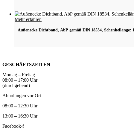
Varianten
auf.
Die
Mehr erfahren
Optionen
können
Außenecke Dichtband, AbP gemäß DIN 18534, Schenkellänge:
auf
der
Produktseite
gewählt
werden
GESCHÄFTSZEITEN
Montag – Freitag
08:00 – 17:00 Uhr
(durchgehend)
Abholungen vor Ort
08:00 – 12:30 Uhr
13:00 – 16:30 Uhr
Facebook-f