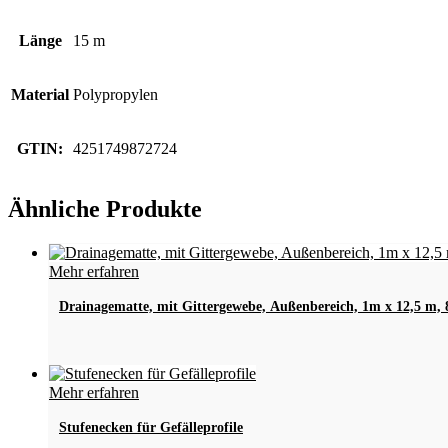
Länge
15 m
Material
Polypropylen
GTIN:
4251749872724
Ähnliche Produkte
Mehr erfahren
Drainagematte, mit Gittergewebe, Außenbereich, 1m x 12,5 m,
Dieses
Mehr erfahren
Produkt
weist
Stufenecken für Gefälleprofile
mehrere