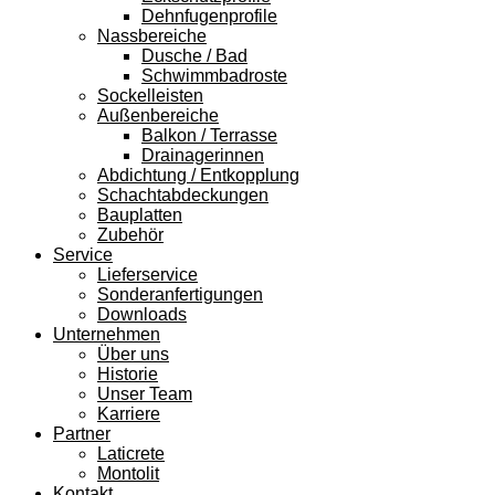
Dehnfugenprofile
Nassbereiche
Dusche / Bad
Schwimmbadroste
Sockelleisten
Außenbereiche
Balkon / Terrasse
Drainagerinnen
Abdichtung / Entkopplung
Schachtabdeckungen
Bauplatten
Zubehör
Service
Lieferservice
Sonderanfertigungen
Downloads
Unternehmen
Über uns
Historie
Unser Team
Karriere
Partner
Laticrete
Montolit
Kontakt