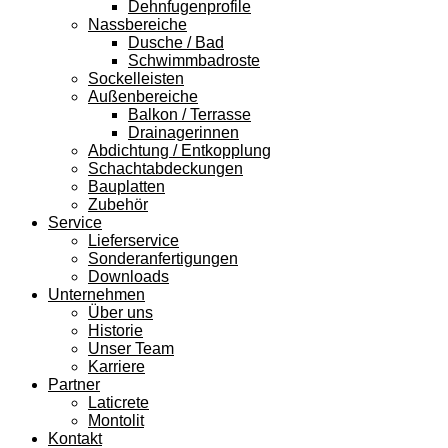
Dehnfugenprofile
Nassbereiche
Dusche / Bad
Schwimmbadroste
Sockelleisten
Außenbereiche
Balkon / Terrasse
Drainagerinnen
Abdichtung / Entkopplung
Schachtabdeckungen
Bauplatten
Zubehör
Service
Lieferservice
Sonderanfertigungen
Downloads
Unternehmen
Über uns
Historie
Unser Team
Karriere
Partner
Laticrete
Montolit
Kontakt